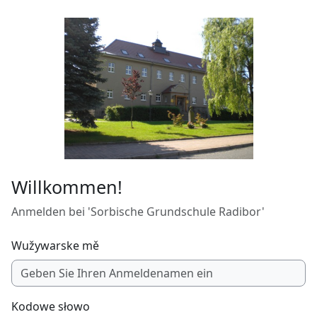
Zum Hauptinhalt
Willkommen!
Anmelden bei 'Sorbische Grundschule Radibor'
Wužywarske mě
Kodowe słowo